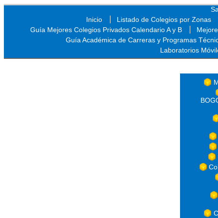
Sa
Inicio
Listado de Colegios por Zonas
Guía Mejores Colegios Privados Calendario A y B
Mejore
Guía Académica de Carreras y Programas Técni
Laboratorios Móvil
Sa
M
BOGOT
Co
C