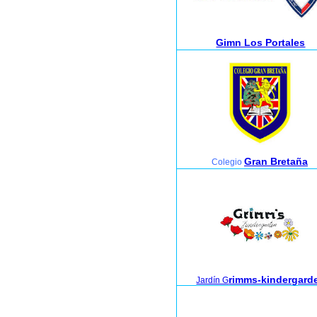
Gimn Los Portales
Gran Bretaña
Colegio
rimms-kindergard
Jardín G