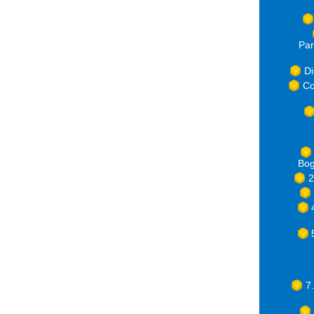
Par
Di
Co
Bog
2
7