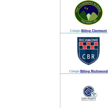
Biling Clermont
Colegio
Biling Richmond
Colegio