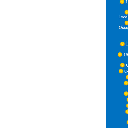
1
Loca
Occ
1
19
C