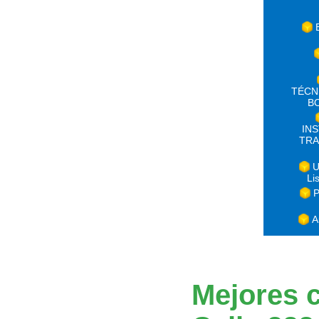
TÉCN
B
IN
TRA
U
Li
P
A
Mejores c