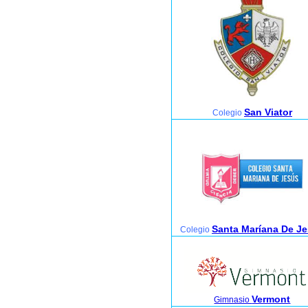
San Viator
Colegio
Santa Maríana De J
Colegio
Vermont
Gimnasio