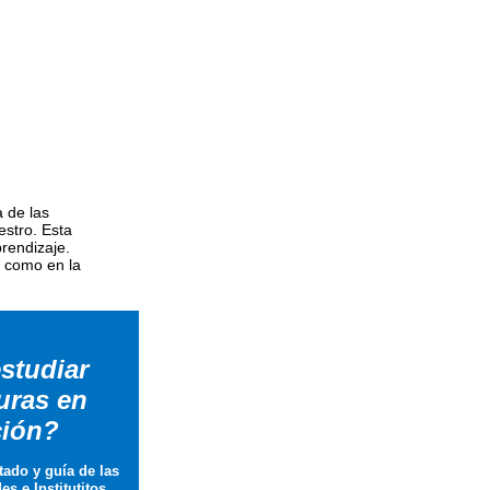
 de las
stro. Esta
prendizaje.
í como en la
studiar
uras en
ión?
tado y guía de las
s e Institutitos