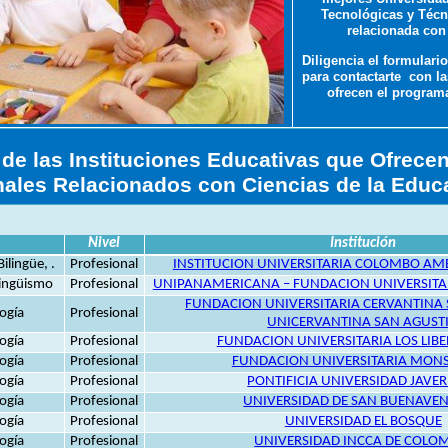
Tecnológicas y Técn
relacionada con
Diligencia el formulari
para contactarte con la
ofrecen el programa
 de las Instituciones Educativas que Ofrec
nales Relacionados con Ciencias de la Educ
Nivel
Institución
ilingüe, .
Profesional
INSTITUCION UNIVERSITARIA COLOMBO AM
ilingüismo
Profesional
UNIPANAMERICANA – FUNDACION UNIVERSIT
FUNDACION UNIVERSITARIA CERVANTINA 
ogía
Profesional
UNICERVANTINA SAN AGUST
ogía
Profesional
FUNDACION UNIVERSITARIA LOS LIB
ogía
Profesional
FUNDACION UNIVERSITARIA MON
ogía
Profesional
PONTIFICIA UNIVERSIDAD JAVE
ogía
Profesional
UNIVERSIDAD DE SAN BUENAVE
ogía
Profesional
UNIVERSIDAD EL BOSQUE
ogía
Profesional
UNIVERSIDAD INCCA DE COLO