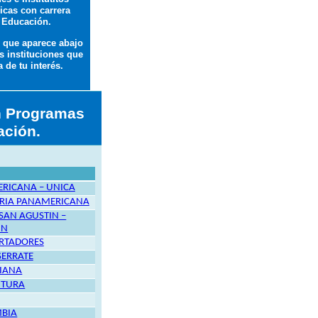
icas con carrera
 Educación.
o que aparece abajo
s instituciones que
 de tu interés.
en Programas
ación.
ERICANA – UNICA
ARIA PANAMERICANA
SAN AGUSTIN –
IN
ERTADORES
SERRATE
RIANA
NTURA
MBIA