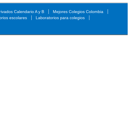
ivados Calendario A y B
Mejores Colegios Colombia
orios escolares
Laboratorios para colegios