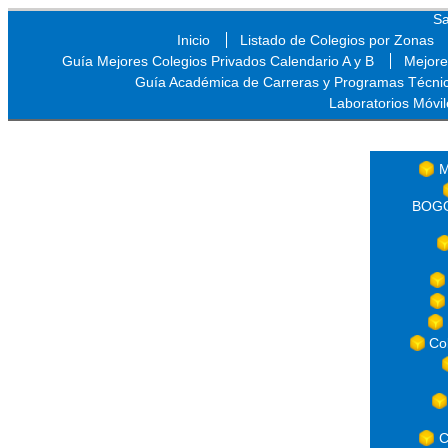
Sa
Inicio
Listado de Colegios por Zonas
Guía Mejores Colegios Privados Calendario A y B
Mejore
Guía Académica de Carreras y Programas Técni
Laboratorios Móvil
Sa
M
BOGOT
Co
C