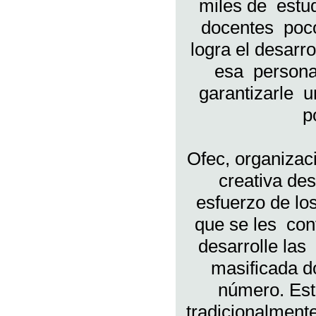
miles de estu
docentes poc
logra el desarr
esa persona
garantizarle u
p
Ofec, organizac
creativa d
esfuerzo de l
que se les con
desarrolle las
masificada 
número. Est
tradicionalment