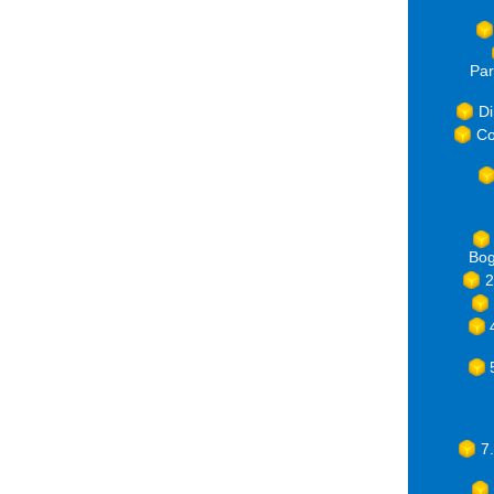
Par
Di
Co
Bog
2
7