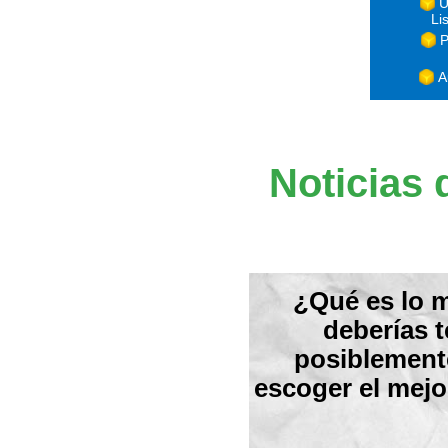
U
Li
P
A
Noticias 
¿Qué es lo 
deberías t
posiblemente
escoger el mejo