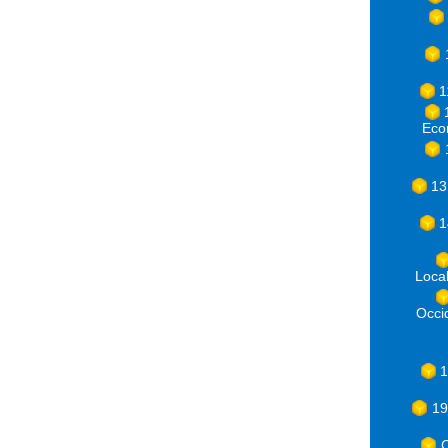
1
Eco
13
1
Loca
Occ
1
19