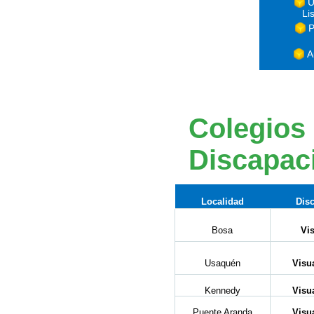
U
Li
P
A
Colegios
Discapaci
Localidad
Dis
Bosa
Vi
Usaquén
Visu
Kennedy
Visu
Puente Aranda
Visu