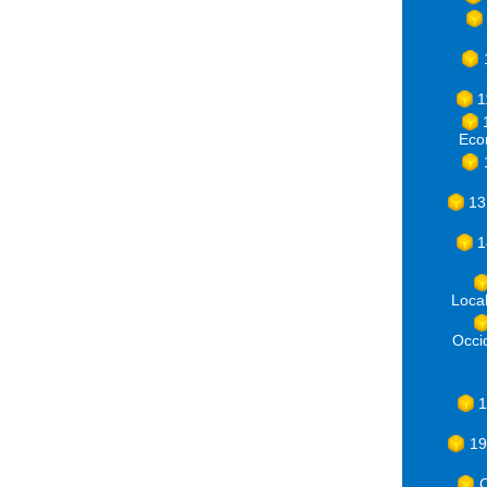
1
Eco
13
1
Loca
Occ
1
19