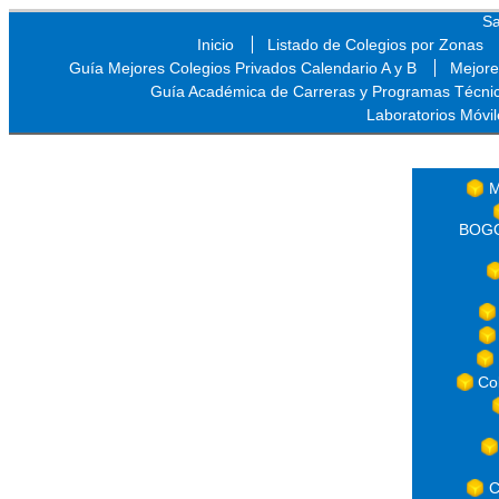
Sa
Inicio
Listado de Colegios por Zonas
Guía Mejores Colegios Privados Calendario A y B
Mejore
Guía Académica de Carreras y Programas Técni
Laboratorios Móvil
Sa
M
BOGOT
Co
C