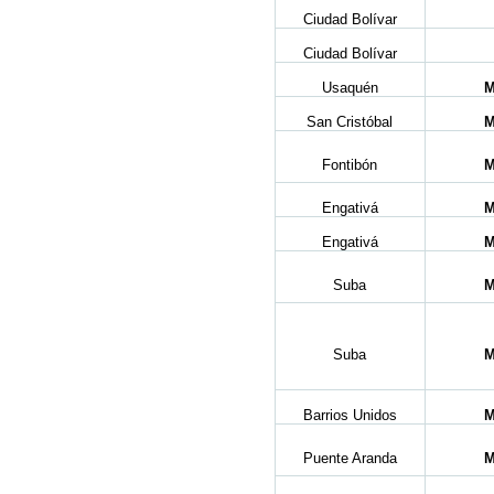
Ciudad Bolívar
Ciudad Bolívar
Usaquén
M
San Cristóbal
M
Fontibón
M
Engativá
M
Engativá
M
Suba
M
Suba
M
Barrios Unidos
M
Puente Aranda
M