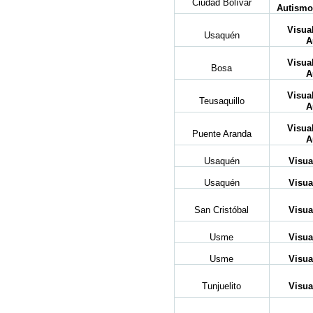
Ciudad Bolívar
Autismo-
Visua
Usaquén
A
Visua
Bosa
A
Visua
Teusaquillo
A
Visua
Puente Aranda
A
Usaquén
Visua
Usaquén
Visua
San Cristóbal
Visua
Usme
Visua
Usme
Visua
Tunjuelito
Visua