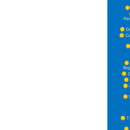
Par
Di
Co
Bog
2
7