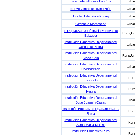
Liceo Infantil Lunita De Chía
Urba
Nuevo Gimn De Divino Niño
Urba
Unidad Educativa Kunaq
Urba
Gimnasio Montessori
Urba
Ie Deptal San José maría Escriva De
Rural,U
Balaguer
Institución Educativa Departamental
Urba
Cerca De Piedra
Institución Educativa Departamental
Rural,U
Diosa Chia
Institución Educativa Departamental
Urba
Diversificado
Institución Educativa Departamental
Rura
Fonqueta
Institución Educativa Departamental
Rura
Fusca
Institución Educativa Departamental
Urba
José Joaquín Casas
Institución Educativa Departamental La
Rura
Balsa
Institución Educativa Departamental
Rura
Santa María Del Rio
Institución Educativa Rural
Rura