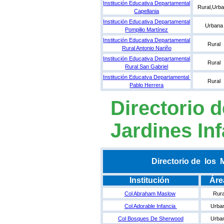
Institución Educativa Departamental
Rural,Urb
Capellania
Institución Educativa Departamental
Urbana
Pompilio Martínez
Institución Educativa Departamental
Rural
Rural Antonio Nariño
Institución Educativa Departamental
Rural
Rural San Gabriel
Institución Educatva Departamental
Rural
Pablo Herrera
Directorio 
Jardines Inf
Directorio de los 
Institución
Ár
Col Abraham Maslow
Rura
Col Adorable Infancia
Urba
Col Bosques De Sherwood
Urba