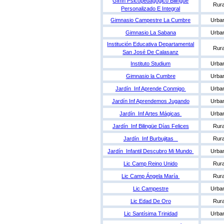
Gimn Psicopedagógico Bilingüe
Rura
Personalizado E Integral
Gimnasio Campestre La Cumbre
Urba
Gimnasio La Sabana
Urba
Institución Educativa Departamental
Rura
San José De Calasanz
Instituto Studium
Urba
Gimnasio la Cumbre
Urba
Jardín Inf Aprende Conmigo
Urba
Jardín Inf Aprendemos Jugando
Urba
Jardín Inf Artes Mágicas
Urba
Jardín Inf Bilingüe Días Felices
Rura
Jardín Inf Burbujitas
Rura
Jardín Infantil Descubro Mi Mundo
Urba
Lic Camp Reino Unido
Rura
Lic Camp Ángela María
Rura
Lic Campestre
Urba
Lic Edad De Oro
Rura
Lic Santísima Trinidad
Urba