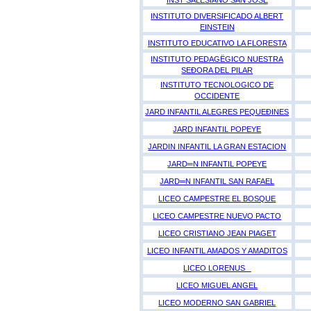
INST SALESIANO SAN JOSE
INSTITUTO DIVERSIFICADO ALBERT
EINSTEIN
INSTITUTO EDUCATIVO LA FLORESTA
INSTITUTO PEDAGËGICO NUESTRA
SEÐORA DEL PILAR
INSTITUTO TECNOLOGICO DE
OCCIDENTE
JARD INFANTIL ALEGRES PEQUEÐINES
JARD INFANTIL POPEYE
JARDIN INFANTIL LA GRAN ESTACION
JARD═N INFANTIL POPEYE
JARD═N INFANTIL SAN RAFAEL
LICEO CAMPESTRE EL BOSQUE
LICEO CAMPESTRE NUEVO PACTO
LICEO CRISTIANO JEAN PIAGET
LICEO INFANTIL AMADOS Y AMADITOS
LICEO LORENUS
LICEO MIGUEL ANGEL
LICEO MODERNO SAN GABRIEL