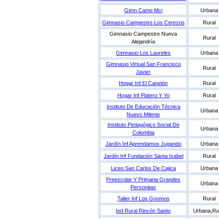
Gimn Camp Mci
Urbana
Gimnasio Campestre Los Cerezos
Rural
Gimnasio Campestre Nueva
Rural
Alejandría
Gimnasio Los Laureles
Urbana
Gimnasio Virtual San Francisco
Rural
Javier
Hogar Inf El Canelón
Rural
Hogar Inf Platero Y Yo
Rural
Instituto De Educación Técnica
Urbana
Nuevo Milenio
Instituto Pedagógico Social De
Urbana
Colombia
Jardín Inf Aprendamos Jugando
Urbana
Jardín Inf Fundación Santa Isabel
Rural
Liceo San Carlos De Cajica
Urbana
Preescolar Y Primaria Grandes
Urbana
Personitas
Taller Inf Los Gnomos
Rural
Ied Rural Rincón Santo
Urbana,Ru