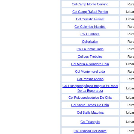
Col Camp Monte Cervino
Rura
Col Camp Rafael Pombo
Urba
Col Celestin Freinet
Urba
Col Colombo Irlandés
Rura
Col Cumbres
Rura
Coljorbalan
Rura
Col La Inmaculada
Rura
Col Los Tréboles
Rura
Col Maria Auxiliadora Chia
Urba
Col Montemorel Ltda
Rura
Col Pensar Andino
Rura
Col Psicopedagógico Bilingüe El Rosal
Urba
De La Esperanza
Col Psicopedagógico De Chia
Urba
Col Santo Tomas De Chía
Rura
Col Stella Matutina
Urba
Col Triangulo
Urba
Col Trinidad Del Monte
Rura