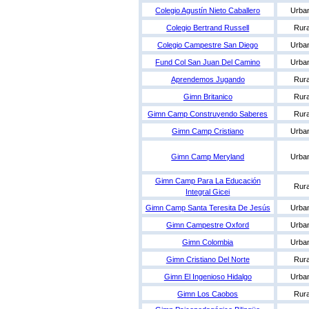
Colegio Agustín Nieto Caballero
Urba
Colegio Bertrand Russell
Rura
Colegio Campestre San Diego
Urba
Fund Col San Juan Del Camino
Urba
Aprendemos Jugando
Rura
Gimn Britanico
Rura
Gimn Camp Construyendo Saberes
Rura
Gimn Camp Cristiano
Urba
Gimn Camp Meryland
Urba
Gimn Camp Para La Educación
Rura
Integral Gicei
Gimn Camp Santa Teresita De Jesús
Urba
Gimn Campestre Oxford
Urba
Gimn Colombia
Urba
Gimn Cristiano Del Norte
Rura
Gimn El Ingenioso Hidalgo
Urba
Gimn Los Caobos
Rura