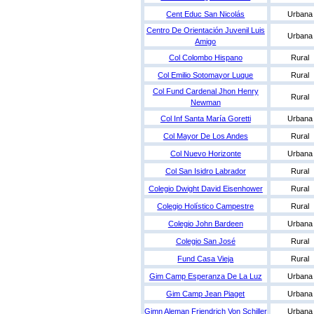
Cent Educ San Nicolás
Urbana
Centro De Orientación Juvenil Luis
Urbana
Amigo
Col Colombo Hispano
Rural
Col Emilio Sotomayor Luque
Rural
Col Fund Cardenal Jhon Henry
Rural
Newman
Col Inf Santa María Goretti
Urbana
Col Mayor De Los Andes
Rural
Col Nuevo Horizonte
Urbana
Col San Isidro Labrador
Rural
Colegio Dwight David Eisenhower
Rural
Colegio Holístico Campestre
Rural
Colegio John Bardeen
Urbana
Colegio San José
Rural
Fund Casa Vieja
Rural
Gim Camp Esperanza De La Luz
Urbana
Gim Camp Jean Piaget
Urbana
Gimn Aleman Friendrich Von Schiller
Urbana