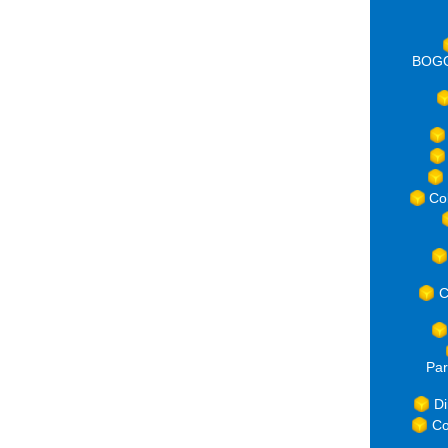
BOGOT
Co
C
Par
Di
Co