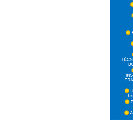
TÉCN
B
IN
TRA
U
Li
P
A