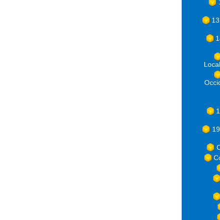
13
1
Loca
Occ
1
19
C