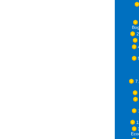
Bog
2
7
1
Eco