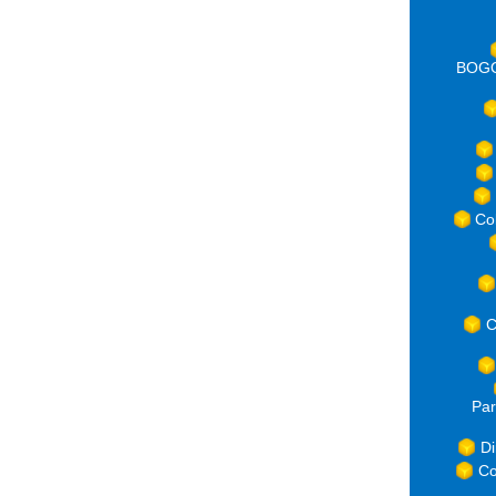
BOGOT
Co
C
Par
Di
Co