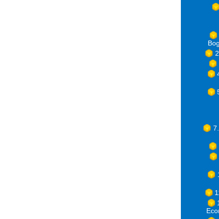
Bog
2
7
1
Eco