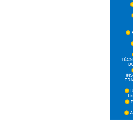
TÉCN
B
IN
TRA
U
Li
P
A