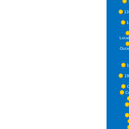
13
1
Loca
Occ
1
19
C