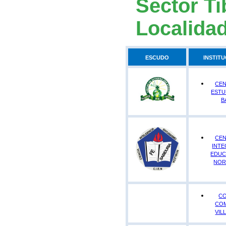
Sector T
Localida
ESCUDO
INSTIT
CE
ESTU
B
CE
INT
EDUC
NOR
C
CO
VIL