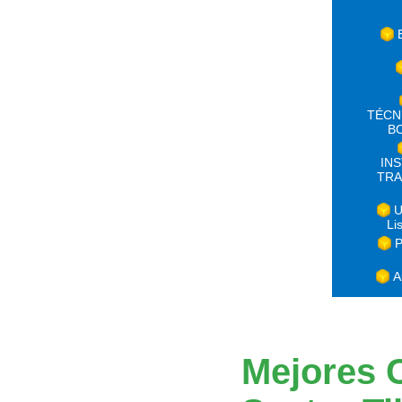
TÉCN
B
IN
TRA
U
Li
P
A
Mejores 