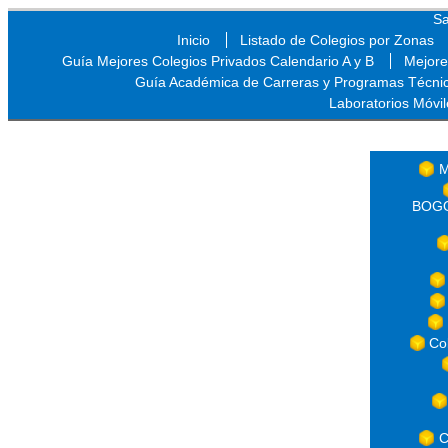
Sa
Inicio
Listado de Colegios por Zonas
Guía Mejores Colegios Privados Calendario A y B
Mejore
Guía Académica de Carreras y Programas Técni
Laboratorios Móvil
Sa
M
BOGOT
Co
C