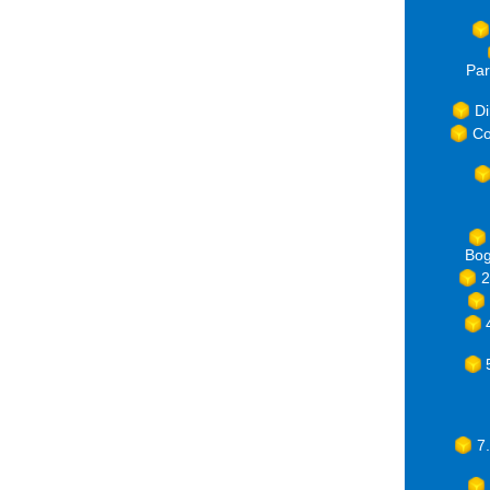
Par
Di
Co
Bog
2
7