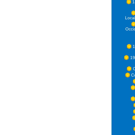
1
Loca
Occ
1
19
C