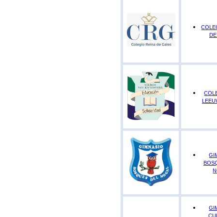
COLE
DE
COL
LEEU
GI
BOS
N
GI
CU