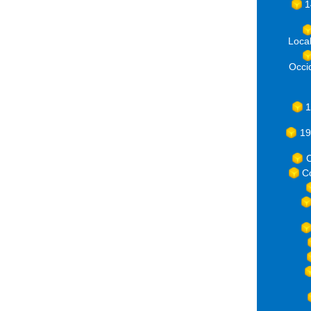
1
Loca
Occ
1
19
C