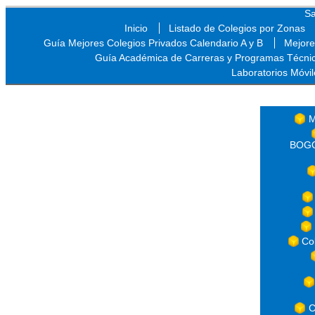
Sa
Inicio
Listado de Colegios por Zonas
Guía Mejores Colegios Privados Calendario A y B
Mejore
Guía Académica de Carreras y Programas Técni
Laboratorios Móvil
Sa
M
BOGOT
Co
C