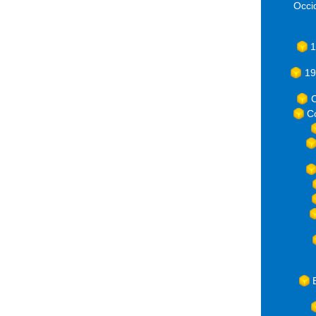
Occ
1
19
C