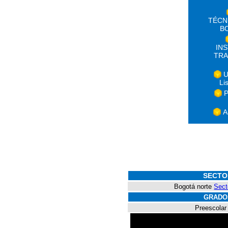
TÉCN
B
IN
TRA
U
Li
P
A
SECTO
Bogotá norte
Sect
GRADO
Preescolar