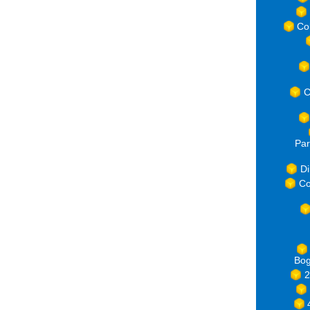
Co
C
Par
Di
Co
Bog
2