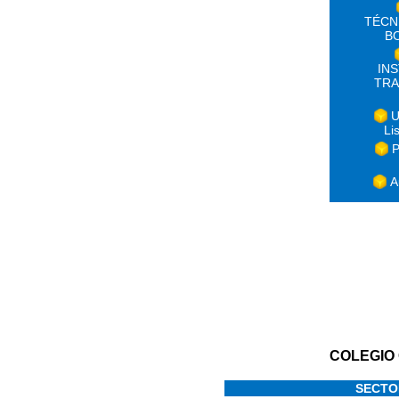
TÉCN
B
IN
TRA
U
Li
P
A
COLEGIO
SECTO