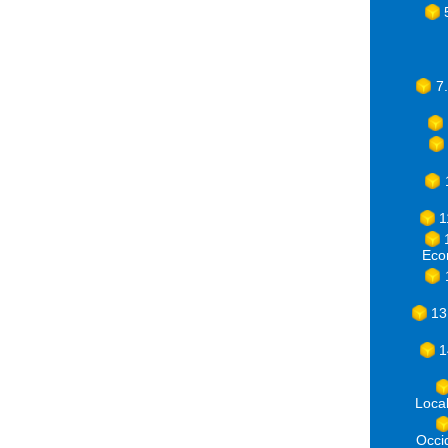
7
1
Eco
13
1
Loca
Occ