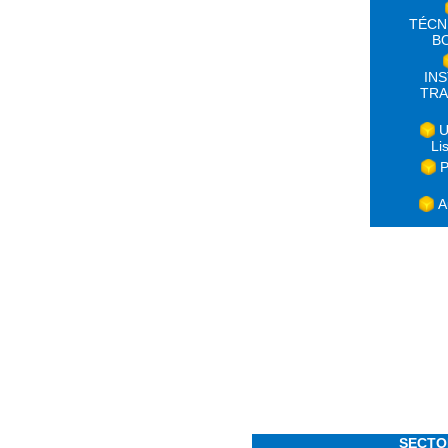
TÉCN
B
IN
TRA
U
Li
P
A
SECTO