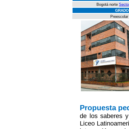
Bogotá norte
Secto
GRADO
Preescolar
Propuesta pe
de los saberes y 
Liceo Latinoamer