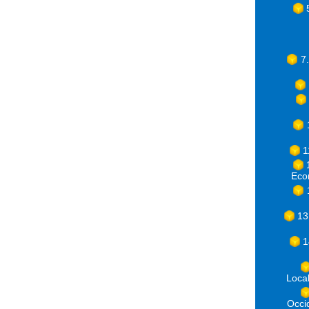
7
1
Eco
13
1
Loca
Occ