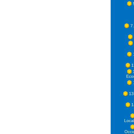
7
1
Eco
13
1
Loca
Occ