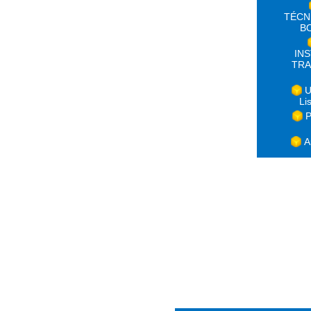
TÉCN
B
IN
TRA
U
Li
P
A