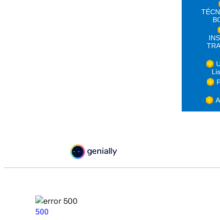
TÉCN
B
IN
TRA
U
Li
P
A