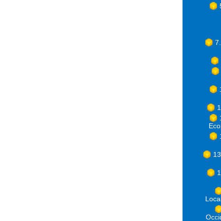
7
1
Eco
13
1
Loca
Occ