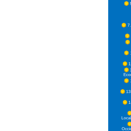
7
1
Eco
13
1
Loca
Occ