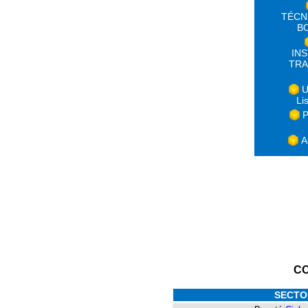
TÉCN
B
IN
TRA
U
Li
P
A
C
SECTO