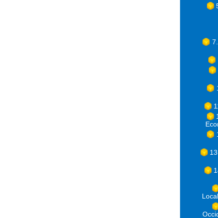
7
1
Eco
13
1
Loca
Occ