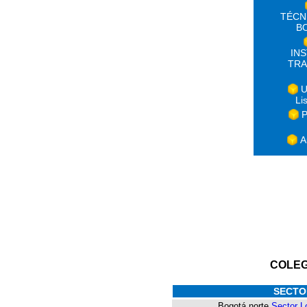
TÉCN
B
IN
TRA
U
Li
P
A
COLEG
SECTO
Bogotá norte
Sector L