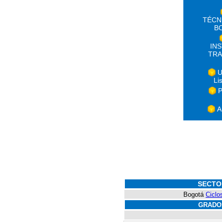
TÉCN
B
IN
TRA
U
Li
P
A
SECTO
Bogotá
Ciclo
GRADO