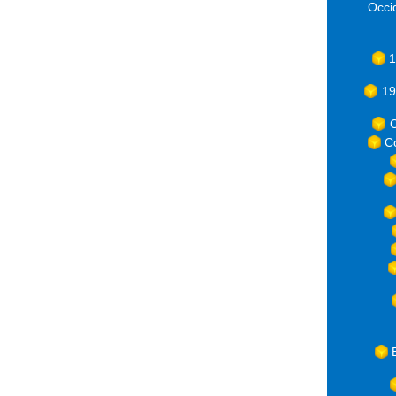
Occ
1
19
C