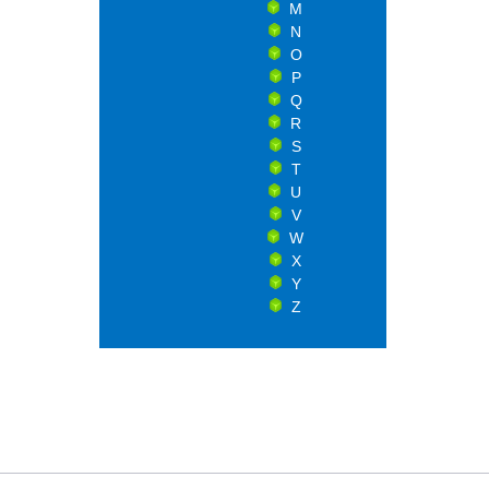
M
N
O
P
Q
R
S
T
U
V
W
X
Y
Z