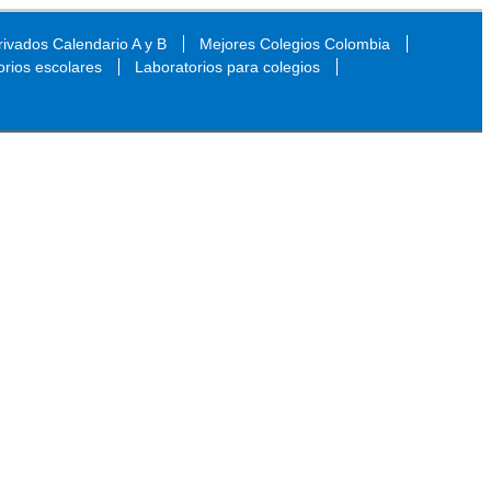
ivados Calendario A y B
Mejores Colegios Colombia
orios escolares
Laboratorios para colegios