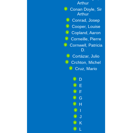
Arthur
Conan Doyle, Sir
Arthur
Conrad, Josep
Cooper, Louise
Copland, Aaron
Corneille, Pierre
Cornwell, Patricia
D.
Cortázar, Julio
Crchton, Michel
Cruz, Mario
D
E
F
G
H
I
J
K
L