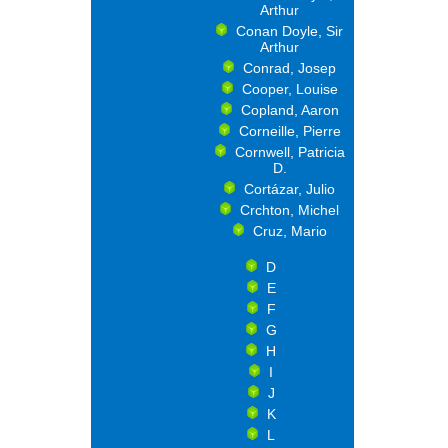
Arthur
Conan Doyle, Sir
Arthur
Conrad, Josep
Cooper, Louise
Copland, Aaron
Corneille, Pierre
Cornwell, Patricia
D.
Cortázar, Julio
Crchton, Michel
Cruz, Mario
D
E
F
G
H
I
J
K
L