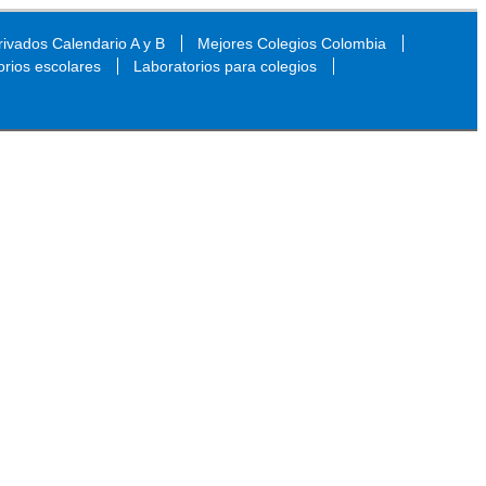
ivados Calendario A y B
Mejores Colegios Colombia
orios escolares
Laboratorios para colegios