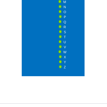
M
N
O
P
Q
R
S
T
U
V
W
X
Y
Z