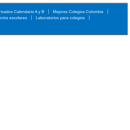
ivados Calendario A y B
Mejores Colegios Colombia
orios escolares
Laboratorios para colegios