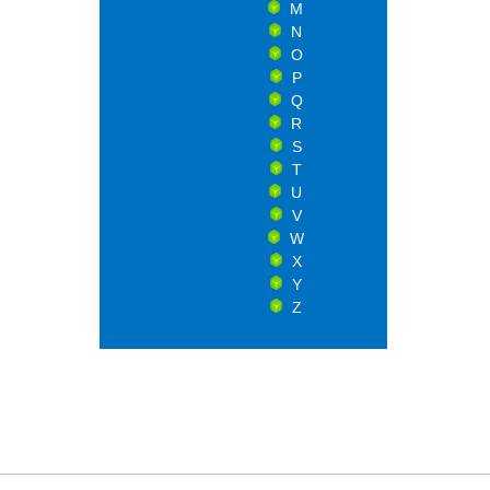
M
N
O
P
Q
R
S
T
U
V
W
X
Y
Z