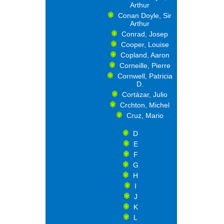
Arthur
Conan Doyle, Sir
Arthur
Conrad, Josep
Cooper, Louise
Copland, Aaron
Corneille, Pierre
Cornwell, Patricia
D.
Cortázar, Julio
Crchton, Michel
Cruz, Mario
D
E
F
G
H
I
J
K
L