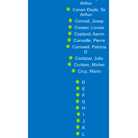
Arthur
Conan Doyle, Sir
Arthur
Conrad, Josep
Cooper, Louise
Copland, Aaron
Corneille, Pierre
Cornwell, Patricia
D.
Cortázar, Julio
Crchton, Michel
Cruz, Mario
D
E
F
G
H
I
J
K
L