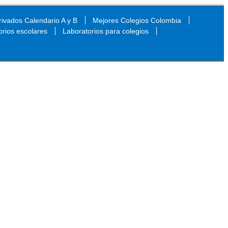
ivados Calendario A y B
Mejores Colegios Colombia
orios escolares
Laboratorios para colegios