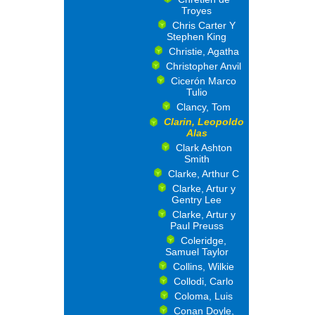
Troyes
Chris Carter Y
Stephen King
Christie, Agatha
Christopher Anvil
Cicerón Marco
Tulio
Clancy, Tom
Clarin, Leopoldo
Alas
Clark Ashton
Smith
Clarke, Arthur C
Clarke, Artur y
Gentry Lee
Clarke, Artur y
Paul Preuss
Coleridge,
Samuel Taylor
Collins, Wilkie
Collodi, Carlo
Coloma, Luis
Conan Doyle,