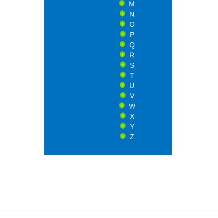
M
N
O
P
Q
R
S
T
U
V
W
X
Y
Z