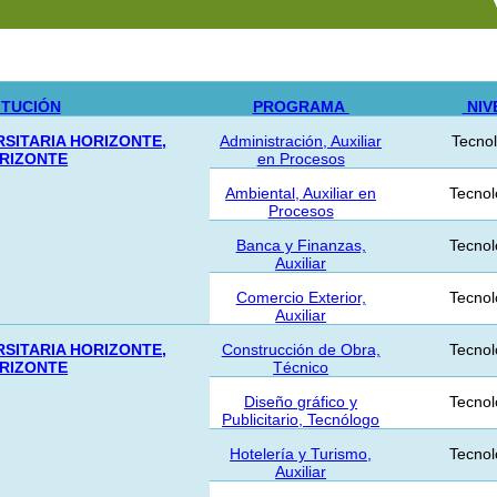
ITUCIÓN
PROGRAMA
NIV
SITARIA HORIZONTE,
Administración, Auxiliar
Tecno
RIZONTE
en Procesos
Ambiental, Auxiliar en
Tecnol
Procesos
Banca y Finanzas,
Tecnol
Auxiliar
Comercio Exterior,
Tecnol
Auxiliar
SITARIA HORIZONTE,
Construcción de Obra,
Tecnol
RIZONTE
Técnico
Diseño gráfico y
Tecnol
Publicitario, Tecnólogo
Hotelería y Turismo,
Tecnol
Auxiliar