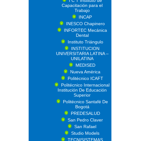
I C T Instituto de
Capacitación para el
Trabajo
INCAP
INESCO Chapinero
INFORTEC Mecánica
Dental
Instituto Triángulo
INSTITUCION
UNIVERSITARIA LATINA –
UNILATINA
MEDISED
Nueva América
Politécnico ICAFT
Politécnico Internacional
Institución De Educación
Superior
Politécnico Santafé De
Bogotá
PREDESALUD
San Pedro Claver
San Rafael
Studio Models
TECNISISTEMAS