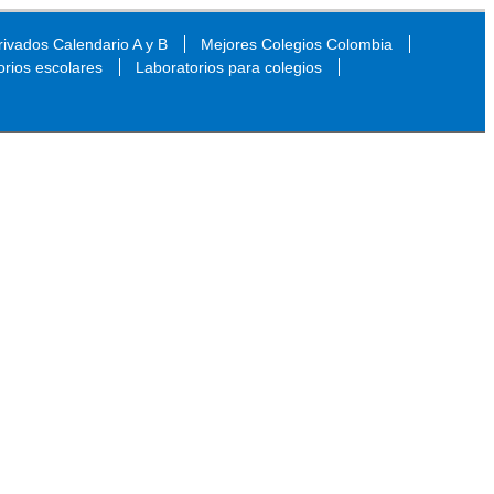
ivados Calendario A y B
Mejores Colegios Colombia
orios escolares
Laboratorios para colegios