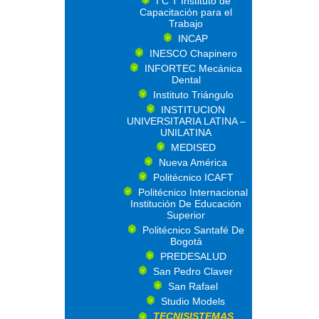
I C T Instituto de
Capacitación para el
Trabajo
INCAP
INESCO Chapinero
INFORTEC Mecánica
Dental
Instituto Triángulo
INSTITUCION
UNIVERSITARIA LATINA –
UNILATINA
MEDISED
Nueva América
Politécnico ICAFT
Politécnico Internacional
Institución De Educación
Superior
Politécnico Santafé De
Bogotá
PREDESALUD
San Pedro Claver
San Rafael
Studio Models
TECNISISTEMAS