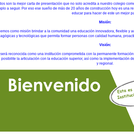
os son la mejor carta de presentación que no solo acredita a nuestro colegio como 
plo a seguir. Por eso ese sueño de más de 20 años de construcción hoy es una 
educar para hacer de este un mejor pa
Misión:
tenemos como misión brindar a la comunidad una educación innovadora, flexible y a
agógicas y tecnológicas que permita formar personas con calidad humana, proactiv
Visión:
 será reconocida como una institución comprometida con la permanente formación
ue posibilite la articulación con la educación superior, así como la implementación de
y regional.