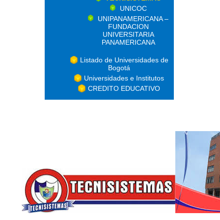
UNICOC
UNIPANAMERICANA –
FUNDACION
UNIVERSITARIA
PANAMERICANA
Listado de Universidades de
Bogotá
Universidades e Institutos
CREDITO EDUCATIVO