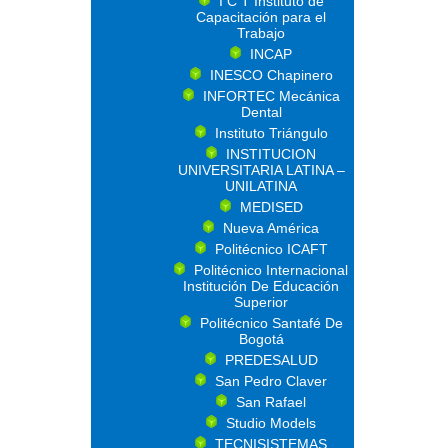
I C T Instituto de
Capacitación para el
Trabajo
INCAP
INESCO Chapinero
INFORTEC Mecánica
Dental
Instituto Triángulo
INSTITUCION
UNIVERSITARIA LATINA –
UNILATINA
MEDISED
Nueva América
Politécnico ICAFT
Politécnico Internacional
Institución De Educación
Superior
Politécnico Santafé De
Bogotá
PREDESALUD
San Pedro Claver
San Rafael
Studio Models
TECNISISTEMAS