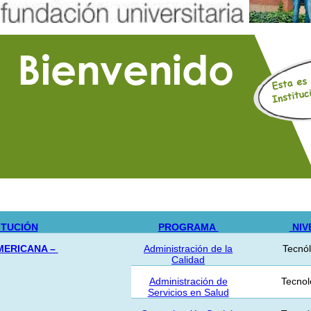
ITUCIÓN
PROGRAMA
NIV
MERICANA –
Administración de la
Tecnó
Calidad
Administración de
Tecnol
Servicios en Salud