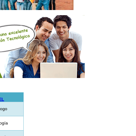
EL
logo
ogía