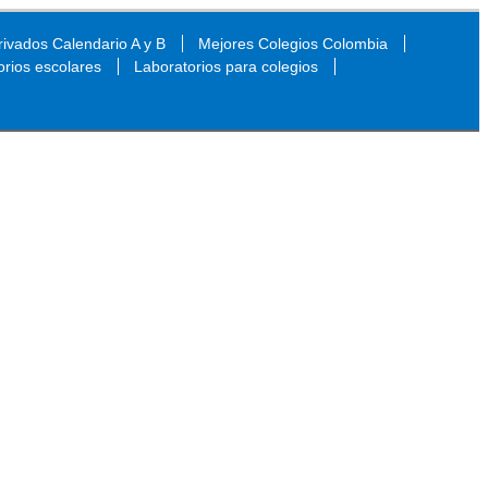
ivados Calendario A y B
Mejores Colegios Colombia
orios escolares
Laboratorios para colegios